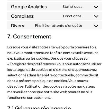
to
Google Analytics
Statistiques
Consent
service
to
Complianz
Fonctionnel
wordpress
Consent
service
to
Divers
Finalité en attente d’enquête
google-
Consent
service
analytics
to
7. Consentement
complianz
service
divers
Lorsque vous visitez notre site web pour la première fois,
nous vous montrerons une fenêtre contextuelle avec une
explication sur les cookies. Dès que vous cliquez sur
« Enregistrer les préférences » vous nous autorisez à utiliser
les catégories de cookies et d’extensions que vous avez
sélectionnés dans la fenêtre contextuelle, comme décrit
dans la présente politique de cookies. Vous pouvez
désactiver l’utilisation des cookies via votre navigateur,
mais veuillez noter que notre site web pourrait ne plus
fonctionner correctement.
7.1 Gérez vos réglages de